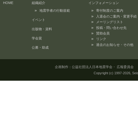
HOME
組織紹介
インフォメーション
地震学者の行動規範
寄付制度のご案内
入退会のご案内・変更手続
イベント
メーリングリスト
投稿・問い合わせ先
出版物・資料
賛助会員
学会賞
リンク
過去のお知らせ・その他
公募・助成
企画制作：公益社団法人日本地震学会・ 広報委員会 所在地：
Copyright (c) 1997-
2026, Seis