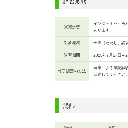
講習形態
インターネットを利
実施形態
あります。
対象地域
全国（ただし、講
講習期間
2020年7月27日～2
自筆による筆記試
修了認定の方法
郵送してください
講師
講師
所属