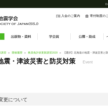
En
入会のご案内
寄付制度の
新講習
開催履歴
教員免許状更新講習2020
【選択】北海道の地震・津波災害と
地震・津波災害と防災対策
Event
変更について