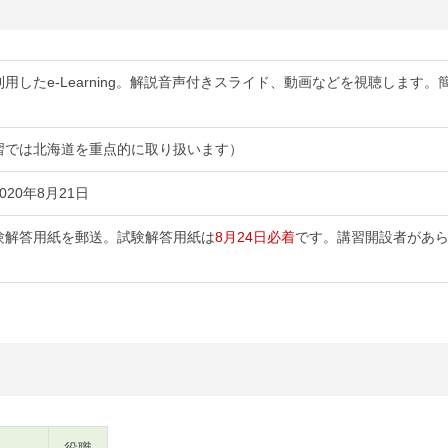
用したe-Learning。解説音声付きスライド、動画などを視聴します
習では北海道を重点的に取り扱います）
020年8月21日
験解答用紙を郵送。試験解答用紙は
8月24日必着
です。講習開設者があ
。
役職