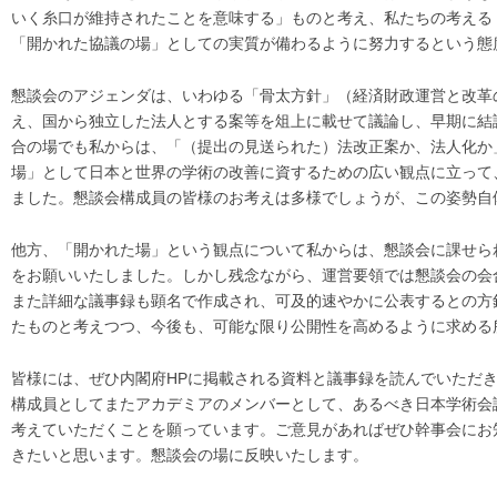
いく糸口が維持されたことを意味する」ものと考え、私たちの考える
「開かれた協議の場」としての実質が備わるように努力するという態
懇談会のアジェンダは、いわゆる「骨太方針」（経済財政運営と改革の
え、国から独立した法人とする案等を俎上に載せて議論し、早期に結
合の場でも私からは、「（提出の見送られた）法改正案か、法人化か
場」として日本と世界の学術の改善に資するための広い観点に立って
ました。懇談会構成員の皆様のお考えは多様でしょうが、この姿勢自
他方、「開かれた場」という観点について私からは、懇談会に課せら
をお願いいたしました。しかし残念ながら、運営要領では懇談会の会
また詳細な議事録も顕名で作成され、可及的速やかに公表するとの方
たものと考えつつ、今後も、可能な限り公開性を高めるように求める
皆様には、ぜひ内閣府HPに掲載される資料と議事録を読んでいただ
構成員としてまたアカデミアのメンバーとして、あるべき日本学術会
考えていただくことを願っています。ご意見があればぜひ幹事会にお
きたいと思います。懇談会の場に反映いたします。