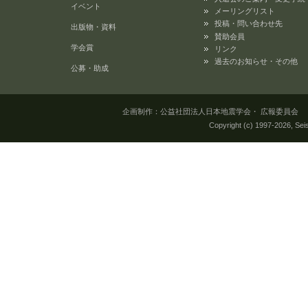
イベント
メーリングリスト
投稿・問い合わせ先
出版物・資料
賛助会員
学会賞
リンク
過去のお知らせ・その他
公募・助成
企画制作：公益社団法人日本地震学会・ 広報委員会 所在地：
Copyright (c) 1997-
2026, Seis