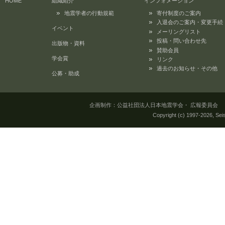
HOME
組織紹介
インフォメーション
地震学者の行動規範
寄付制度のご案内
入退会のご案内・変更手続
イベント
メーリングリスト
投稿・問い合わせ先
出版物・資料
賛助会員
学会賞
リンク
過去のお知らせ・その他
公募・助成
企画制作：公益社団法人日本地震学会・ 広報委員会 所在地：
Copyright (c) 1997-
2026, Seis