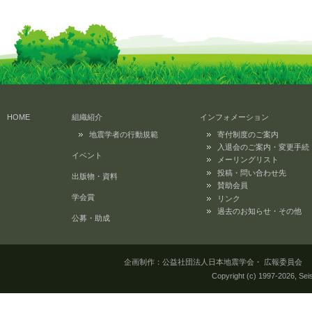
HOME
組織紹介
インフォメーション
地震学者の行動規範
寄付制度のご案内
入退会のご案内・変更手続
イベント
メーリングリスト
投稿・問い合わせ先
出版物・資料
賛助会員
学会賞
リンク
過去のお知らせ・その他
公募・助成
企画制作：公益社団法人日本地震学会・ 広報委員会 所在地：
Copyright (c) 1997-
2026, Seis