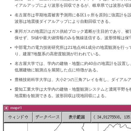
イアルアップにより波形を回収できるが、岐阜県では波形が収
名古屋市は早期地震被害予測用に各区1ヶ所を原則に強震計を設
波形は地震後ダイアルアップにより自動回収できる。
東邦ガスの地震計はガス供給ブロック遮断が主目的であり、被害
保せず、SI値や最大値情報のみを無線送信する。波形情報は保
中部電力の電力技術研究所は21地点461成分の地震観測を行
り、建屋?地盤系の高密度観測が行われている。
名古屋大学では、学内の建物・地盤に約40台の地震計を設置し
低層建物に観測点を展開した点に特徴がある。
豊橋技術科学大学は、大小2つの三角アレイを有し、ダイアル
愛知工業大学は大学内の建物・地盤観測システムと濃尾平野を
地震動を観測できる。波形回収は現地回収による。