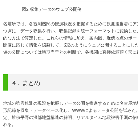
図2 収集データのウェブ公開例
名震研では、各観測機関の観測状況を把握するために観測担当者にア
つぎに、データ収集を行い、収集記録を統一フォーマットに変換した
的な方法で算定した。これらの情報に加え、案内図、近傍地点のボー
開度に応じて情報を隠蔽して、図2のようにウェブ公開することにした
値の公開については時期尚早との判断で、各機関に直接依頼頂く形に
4．まとめ
地域の強震観測の現況を把握しデータ公開を推進するために名古屋地域
形記録を収集・データベース化し、WWWによるデータ公開を試みた
定、堆積平野の深部地盤構造の解明、リアルタイム地震被害予測の信
れる。