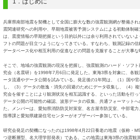
1．はじめに
兵庫県南部地震を契機として全国に膨大な数の強震観測網が整備され
震関連研究への利用や、早期地震被害予測システムによる初動体制確
は、震度情報の早期把握という目的以外には余り利用されていないよ
フトの問題が目立つようになってきている。すなわち、観測記録の信
データベース化や相互利用の促進などの問題を克服することが大事な
そこで、地域の強震観測の現況を把握し、強震観測のハード・ソフト
究会（名震研）を1998年7月6日に発足した。東海3県を対象に、
ータ流通やデータ公開を試みている。発足後の1年間は、（1）国や
し、（3）データの散逸・消失の回避のためにデータ収集し、（4）
究会を催すことにより観測状況を相互認識する、といった活動を行っ
データ公開の可能性の確認、波形データの収集、共通フォーマットへ
た。メンバーは、愛知県消防防災対策室、名古屋市防災室、中部電力
指導課と愛知県建築住宅センターがオブザーバー参加している。
研究会発足の契機になったのは1998年4月22日養老の地震（仮称・M5.
つ逆断層型、名大理学部発表）である。この地震は東海3県の強震観