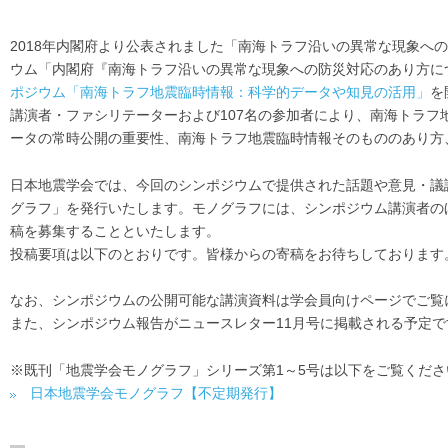
2018年内閣府より公表されました「南海トラフ沿いの異常な現象への
ウム「内閣府『南海トラフ沿いの異常な現象への防災対応のあり方につ
ポジウム「南海トラフ地震臨時情報：科学的データや知見の活用」
を
講演者・ファシリテーターおよび107名の参加者により、南海トラ
ータの常時公開の重要性、南海トラフ地震臨時情報そのもののあり方
日本地震学会では、今回のシンポジウムで提供された話題や意見・議
グラフ」を発行いたします。モノグラフには、シンポジウム講演者の
稿を募集することといたします。
投稿要項は以下のとおりです。皆様からの寄稿をお待ちしております
なお、シンポジウムの公開可能な講演資料は学会員向けページでご覧
また、シンポジウム報告がニュースレター11月号に掲載される予定で
※既刊「地震学会モノグラフ」シリーズ第1～5号は以下をご覧くださ
日本地震学会モノグラフ【不定期発行】