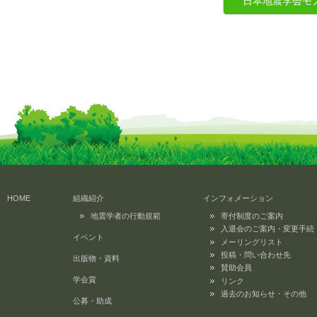
日本地震学会モ
HOME
組織紹介
インフォメーション
地震学者の行動規範
寄付制度のご案内
入退会のご案内・変更手続
イベント
メーリングリスト
投稿・問い合わせ先
出版物・資料
賛助会員
学会賞
リンク
過去のお知らせ・その他
公募・助成